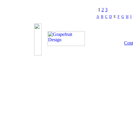
1
2
3
A
B
C
D
E
F
G
H
I
Cont