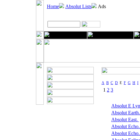
Home
Absolut Lists
Ads
A
B
C
D
E
F
G
H
I
1
2
3
Absolut E Ly
Absolut Earth
Absolut East.
Absolut Echo
Absolut Echo. 